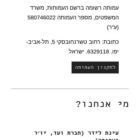
עמותה רשומה ברשם העמותות, משרד
המשפטים, מספר העמותה 580746022
(ע"ר)
כתובת: רחוב טשרנחובסקי 5, תל-אביב-
יפו. 6329118. ישראל
לתקנון העמותה
מי אנחנו?
עינת לידר (חברת ועד, יו״ר