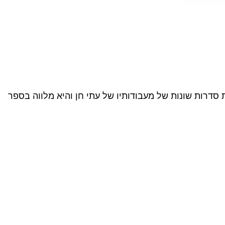
רו של עתי חן, שהלך לעולמו בשנת 2023, בגיל 44 שנים. התערוכה כוללת סדרות שונות של מעבודותיו של עתי חן והיא מלווה בספר