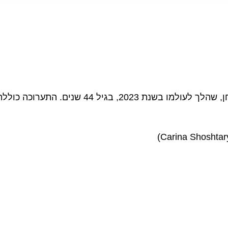
גלריה לופ בניו ג’רזי, מתכבדת להציג תערוכה לזכ