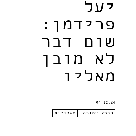
יעל
פרידמן:
שום דבר
לא מובן
מאליו
04.12.24
חברי עמותה
תערוכות