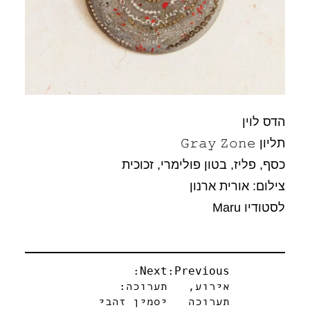
הדס לוין
תליון 𝙶𝚛𝚊𝚢 𝚉𝚘𝚗𝚎
כסף, פליז, בטון פולימרי, זכוכית
צילום: אורית ארנון
לסטודיו Maru
ניווט
Next:
Previous:
אירוע,
תערוכה:
תערוכה
יסמין זהבי