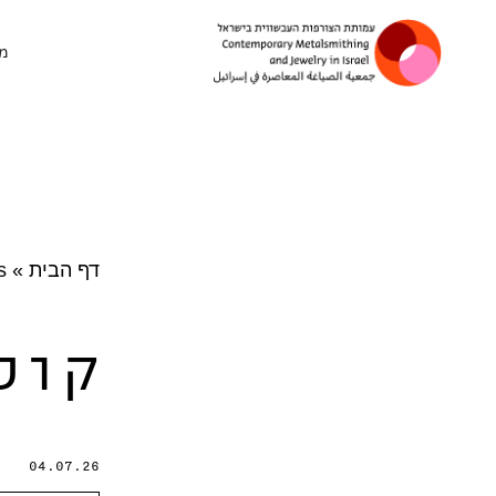
דלג לתוכן
מ
ניווט ראשי
דף הבית
»
s
קול 
04.07.26