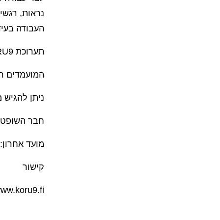
נראות, רגשי
העבודה בעידן
תערוכת KORU9 תוצג מאפריל עד ספטמבר 2027
המועמדים רשאים להציע 1-10 יציר
ניתן להגיש מ
חבר השופטים לתערוכת 
מועד אחרון: 15.11.26
קישור
www.koru9.fi