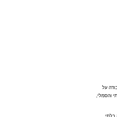
ק במושג העבודה על
י והסמלי,
 בלתי