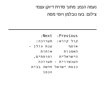
נעמה הנמן: מתוך סדרת דיוקן עצמי
צילום: בעז נובלמן ויוסי מסה
ניווט
Next:
Previous:
קול קורא:
תערוכה:
אוסף
ענת גולן –
האמנות
אותות
הישראלית
ומופתים,
העכשווית –
תערוכה
כנסת ישראל
חדשה בבית
הנסן