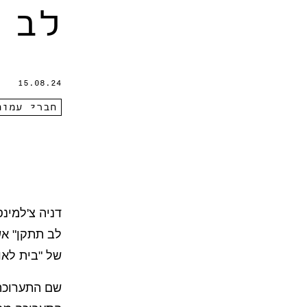
לב 
15.08.24
חברי עמו
דניה צ'למינ
לב תתקן" אשר
של "בית לאו