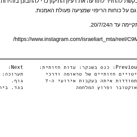
שת להחזיר לתודעה את רעיון התיקון כדי להתבונן בזהירות 
ם על כוחות הריפוי שמציעה פעולת האמנות.
ה עד ה20/7/24.
https://www.instagram.com/israeliart_mta/reel/C
Previou
כנס בשנקר: עדות חזותית:
Next:
טויים חזותיים של טראומה ודרכי
תערוכה:
התמודדות איתה בעקבות אירועי ה-7
גוף.
וקטובר ופרוץ המלחמה
בגד. בית