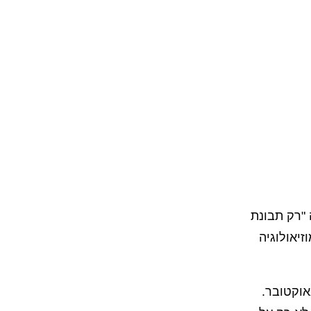
 "רק תבונת
זיאולוגיה
וב משירו של אהרן שבתאי ״תיקון״ שנכתב לאחר ה־7 באוקטובר.