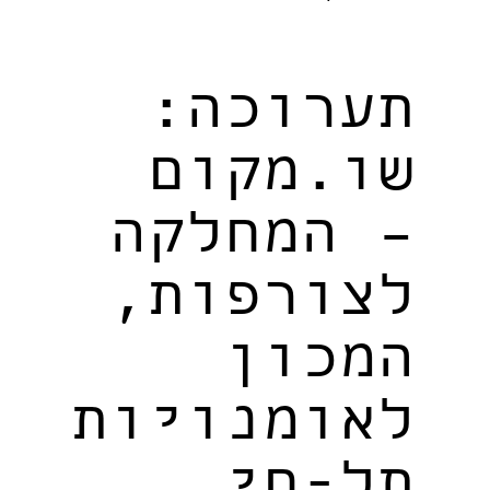
תערוכה:
שו.מקום
– המחלקה
לצורפות,
המכון
לאומנויות
תל-חי