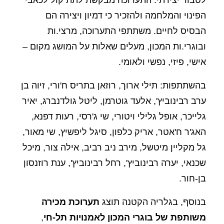
לטבור יצירתי. התערוכה מבקשת לתת קול לכאבי
הפינוי והמלחמה ולהזכיר כי דמיון ויצירה הם
הבסיס לחיים. משתתפי התערוכה, מרצי.ות
ובוגרי.ות המכון, מעלים שאלות על המושג מקום –
אישי, פיזי, נפשי ולאומי.
בהשתתפות: תילי ארוך, רוזאן בתריס ח'ורי, זיוה בן
ערב רבינוביץ', אלעד גוטרמן, ליטל גולדנברג, יאיר
גלייכר, אופל גלילי ויטורי, שי ג'רסי, רעות דפנא,
האג'ר ח'אטר, אריק כלפון, סיגל ליפשיץ, שי מאור,
גל מקליין מיטשל, מירב ניב רביב, אילה צור, מיכל
שכנאי, יערה רבינוביץ', רחל רבינוביץ', ענת רוזנסון
בן-חור.
בנוסף, בגלריה הקטנה תוצג
תערוכת מכירה
משותפת של בוגרי המכון לאמנויות תל-חי
,